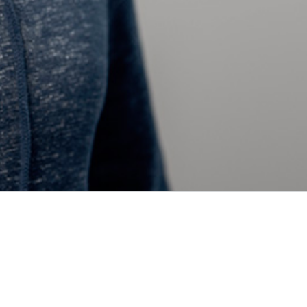
Worbstrasse 46
3074 Muri bei Bern