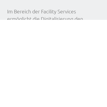
Im Bereich der Facility Services
ermöglicht die Digitalisierung den
effizienten Einsatz von Ressourcen.
CAFM-Softwarelösungen verbessern die
Planung, Steuerung und Kommunikation
zwischen den Beteiligten. Die
transparente Planung von
Serviceaufträgen,
Instandhaltungsmassnahmen und
Wartungsplänen sowie ein optimiertes
Raum- und Bestandsmanagement sparen
Zeit und Kosten, erhöhen die
Servicequalität und beschleunigen